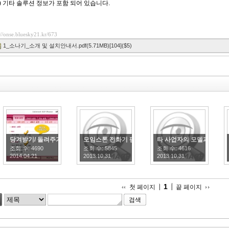
) 기타 솔루션 정보가 포함 되어 있습니다.
://onse.bluesky21.kr/673
1_소나기_소개 및 설치안내서.pdf(5.71MB)[104]($5)
당겨받기/ 돌려주기 팝업창 띄위기
모임스톤 전화기 펌웨어 업그레이드 방법
타 사업자의 모델과 "소나
조회 수:
4690
조회 수:
5845
조회 수:
4616
2014.04.21
2013.10.31
2013.10.31
1
첫 페이지
끝 페이지