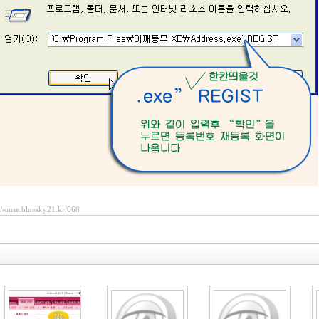
://onse.bluesky21.kr/668